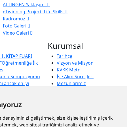
ALTINGEN Yaklaşımı
eTwinning Project: Life Skills
Kadromuz
Foto Galeri
Video Galeri
Kurumsal
1. KİTAP FUARI
Tarihçe
 “Öğretmenliğe İlk
Vizyon ve Misyon
esi
KVKK Metni
Günü Sempozyumu
İşe Alım Süreçleri
mi ancak en iyi
Mezunlarımız
 verebilir
Çerez Sözleşmesi
ğe ilk adım projesi
nıyoruz
le Kitap-kahve
.
eneyiminizi geliştirmek, size kişiselleştirilmiş içerik
stermek, web sitesi trafiğimizi analiz etmek ve