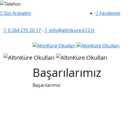
Sizi Arayalım
Facebook
0 264 275 20 17
-
info@altinkure.k12.tr
Başarılarımız
Başarılarımız