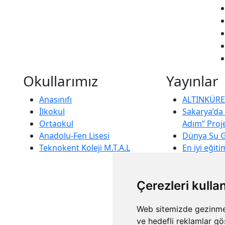
Okullarımız
Yayınlar
Anasınıfı
ALTINKÜRE 
İlkokul
Sakarya’da
Ortaokul
Adım” Proj
Anadolu-Fen Lisesi
Dünya Su 
Teknokent Koleji M.T.A.L
En iyi eğiti
öğretmenler
Öğretmenli
Çerezleri kulla
Velilerimiz
sohbetimiz
Web sitemizde gezinme d
ve hedefli reklamlar gö