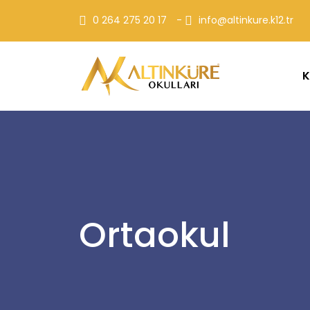
0 264 275 20 17
-
info@altinkure.k12.tr
K
Ortaokul