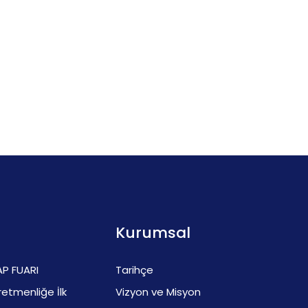
Kurumsal
AP FUARI
Tarihçe
etmenliğe İlk
Vizyon ve Misyon