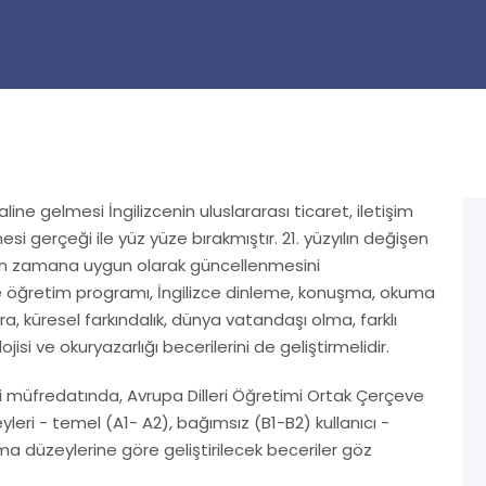
ine gelmesi İngilizcenin uluslararası ticaret, iletişim
esi gerçeği ile yüz yüze bırakmıştır. 21. yüzyılın değişen
ının zamana uygun olarak güncellenmesini
zce öğretim programı, İngilizce dinleme, konuşma, okuma
a, küresel farkındalık, dünya vatandaşı olma, farklı
jisi ve okuryazarlığı becerilerini de geliştirmelidir.
si müfredatında, Avrupa Dilleri Öğretimi Ortak Çerçeve
zeyleri - temel (A1- A2), bağımsız (B1-B2) kullanıcı -
ama düzeylerine göre geliştirilecek beceriler göz