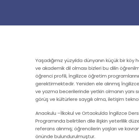
Yaşadığımız yüzyılda dünyanın küçük bir köy hal
ve akademik dil olması bizleri bu dilin öğrenilm
öğrenci profili, İngilizce öğretim programlar
gerektirmektedir. Yeniden ele alınmış İngili
ve yazma becerilerinde yetkin olmanın yanı sır
görüş ve kültürlere saygılı olma, iletişim teknolo
Anaokulu –İlkokul ve Ortaokulda İngilizce Der
Programında belirtilen dile ilişkin yeterlilik dü
referans alınmış; öğrencilerin yaşları ve kavr
önünde bulundurulmuştur.