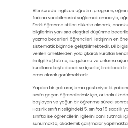
Altınkürede İngilizce öğretim programı, öğren
farkına varabilmesini sağlamak amacıyla, öğren
Farklı öğrenme stilleri dikkate alınarak, anaoku
bilgilerinin yanı sıra eleştirel düşünme beceri
yazma becerileri, öğrencileri, iletişimin en 
sistematik biçimde geliştirilmektedir. Dil bilg
verilen örneklerden yola çıkarak kuralları kend
ile ilgili keşfetme, sorgulama ve anlama aşam
kurallarını keşfedecek ve içselleştirebilecektir.
aracı olarak görülmektedir
Yapılan bir çok araştırma gösteriyor ki, yabanc
sınıfa geçen öğrencilerimiz için, ortaokul kade
başlayan ve yoğun bir öğrenme süreci sonrası 
Hazırlık sınıfı niteliğindeki 5. sınıfta 15 saatlik y
sınıfta ise öğrencilerin ilgilerini canlı tutmak iç
sunulmakta, akademik çalışmalar yapılmaktad