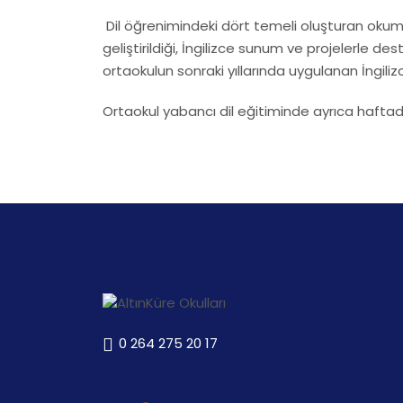
Dil öğrenimindeki dört temeli oluşturan oku
geliştirildiği, İngilizce sunum ve projelerle
ortaokulun sonraki yıllarında uygulanan İngilizc
Ortaokul yabancı dil eğitiminde ayrıca haftada
0 264 275 20 17