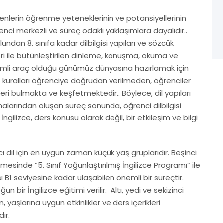
enlerin öğrenme yeteneklerinin ve potansiyellerinin
ci merkezli ve süreç odaklı yaklaşımlara dayalıdır..
lundan 8. sınıfa kadar dilbilgisi yapıları ve sözcük
leri ile bütünleştirilen dinleme, konuşma, okuma ve
önemli araç olduğu günümüz dünyasına hazırlamak için
isi kuralları öğrenciye doğrudan verilmeden, öğrenciler
ileri bulmakta ve keşfetmektedir.. Böylece, dil yapıları
alarından oluşan süreç sonunda, öğrenci dilbilgisi
 İngilizce, ders konusu olarak değil, bir etkileşim ve bilgi
ı dil için en uygun zaman küçük yaş gruplarıdır. Beşinci
mesinde “5. Sınıf Yoğunlaştırılmış İngilizce Programı” ile
B1 seviyesine kadar ulaşabilen önemli bir süreçtir.
oğun bir İngilizce eğitimi verilir. Altı, yedi ve sekizinci
in, yaşlarına uygun etkinlikler ve ders içerikleri
ır.