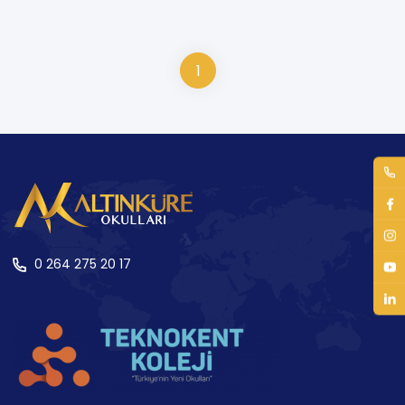
En iyi eğitimi ancak en iyi öğretmenler verebilir
Eylül
1
0 264 275 20 17