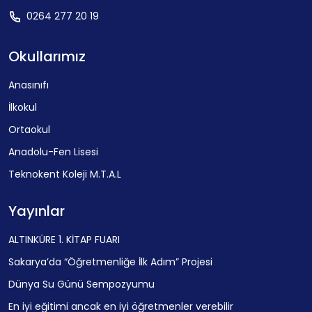
0264 277 20 19
Okullarımız
Anasınıfı
İlkokul
Ortaokul
Anadolu-Fen Lisesi
Teknokent Koleji M.T.A.L
Yayınlar
ALTINKÜRE 1. KİTAP FUARI
Sakarya’da “Öğretmenliğe İlk Adım” Projesi
Dünya Su Günü Sempozyumu
En iyi eğitimi ancak en iyi öğretmenler verebilir