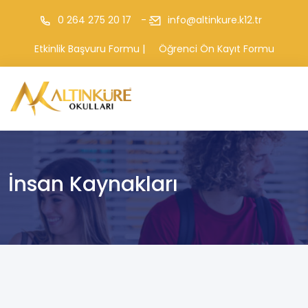
0 264 275 20 17
-
info@altinkure.k12.tr
|
Etkinlik Başvuru Formu
Öğrenci Ön Kayıt Formu
İnsan Kaynakları