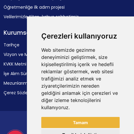
Öğretmenliğe ilk adım projesi
Velilerimizle Kitap-kahve sohbetimiz.
Kurumsal
Çerezleri kullanıyoruz
Tarihçe
Web sitemizde gezinme
Vizyon ve Misyon
deneyiminizi geliştirmek, size
KVKK Metni
kişiselleştirilmiş içerik ve hedefli
reklamlar göstermek, web sitesi
İşe Alım Süreçleri
trafiğimizi analiz etmek ve
Mezunlarımız
ziyaretçilerimizin nereden
Çerez Sözleşmesi
geldiğini anlamak için çerezleri ve
diğer izleme teknolojilerini
kullanıyoruz.
Tamam
Sosyal Medya