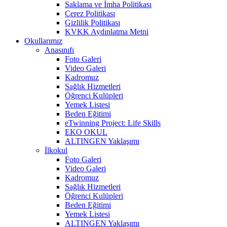
Saklama ve İmha Politikası
Çerez Politikası
Gizlilik Politikası
KVKK Aydınlatma Metni
Okullarımız
Anasınıfı
Foto Galeri
Video Galeri
Kadromuz
Sağlık Hizmetleri
Öğrenci Kulüpleri
Yemek Listesi
Beden Eğitimi
eTwinning Project: Life Skills
EKO OKUL
ALTINGEN Yaklaşımı
İlkokul
Foto Galeri
Video Galeri
Kadromuz
Sağlık Hizmetleri
Öğrenci Kulüpleri
Beden Eğitimi
Yemek Listesi
ALTINGEN Yaklaşımı