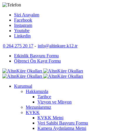
Sizi Arayalım
Facebook
Instagram
Youtube
Linkedin
0 264 275 20 17
-
info@altinkure.k12.tr
Etkinlik Başvuru Formu
|
Öğrenci Ön Kayıt Formu
Kurumsal
Hakkımızda
Tarihçe
Vizyon ve Misyon
Mezunlarımız
KVKK
KVKK Metni
Veri Sahibi Başvuru Formu
Kamera Aydınlatma Metni