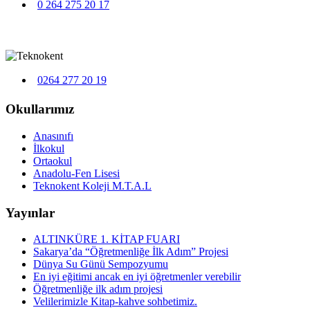
0 264 275 20 17
0264 277 20 19
Okullarımız
Anasınıfı
İlkokul
Ortaokul
Anadolu-Fen Lisesi
Teknokent Koleji M.T.A.L
Yayınlar
ALTINKÜRE 1. KİTAP FUARI
Sakarya’da “Öğretmenliğe İlk Adım” Projesi
Dünya Su Günü Sempozyumu
En iyi eğitimi ancak en iyi öğretmenler verebilir
Öğretmenliğe ilk adım projesi
Velilerimizle Kitap-kahve sohbetimiz.