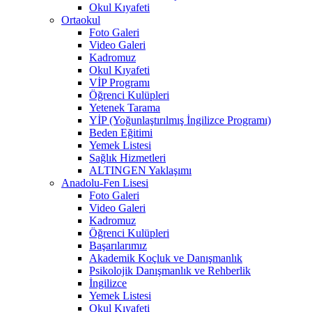
Okul Kıyafeti
Ortaokul
Foto Galeri
Video Galeri
Kadromuz
Okul Kıyafeti
VİP Programı
Öğrenci Kulüpleri
Yetenek Tarama
YİP (Yoğunlaştırılmış İngilizce Programı)
Beden Eğitimi
Yemek Listesi
Sağlık Hizmetleri
ALTINGEN Yaklaşımı
Anadolu-Fen Lisesi
Foto Galeri
Video Galeri
Kadromuz
Öğrenci Kulüpleri
Başarılarımız
Akademik Koçluk ve Danışmanlık
Psikolojik Danışmanlık ve Rehberlik
İngilizce
Yemek Listesi
Okul Kıyafeti